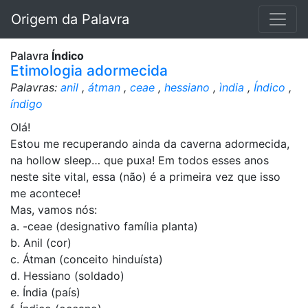
Origem da Palavra
Palavra
Índico
Etimologia adormecida
Palavras:
anil
,
átman
,
ceae
,
hessiano
,
ìndia
,
Índico
,
índigo
Olá!
Estou me recuperando ainda da caverna adormecida,
na hollow sleep… que puxa! Em todos esses anos
neste site vital, essa (não) é a primeira vez que isso
me acontece!
Mas, vamos nós:
a. -ceae (designativo família planta)
b. Anil (cor)
c. Átman (conceito hinduísta)
d. Hessiano (soldado)
e. Índia (país)