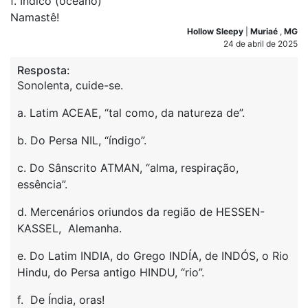
f. Índico (oceano)
Namastê!
Hollow Sleepy
|
Muriaé
,
MG
24 de abril de 2025
Resposta:
Sonolenta, cuide-se.
a. Latim ACEAE, “tal como, da natureza de”.
b. Do Persa NIL, “índigo”.
c. Do Sânscrito ATMAN, “alma, respiração,
essência”.
d. Mercenários oriundos da região de HESSEN-
KASSEL, Alemanha.
e. Do Latim INDIA, do Grego INDÍA, de INDÓS, o Rio
Hindu, do Persa antigo HINDU, “rio”.
f. De Índia, oras!