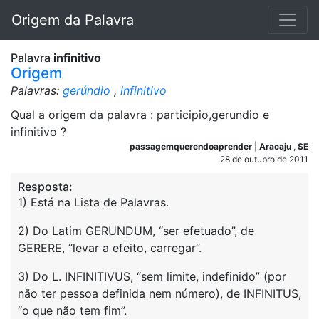
Origem da Palavra
Palavra
infinitivo
Origem
Palavras:
gerúndio
,
infinitivo
Qual a origem da palavra : participio,gerundio e
infinitivo ?
passagemquerendoaprender
|
Aracaju
,
SE
28 de outubro de 2011
Resposta:
1) Está na Lista de Palavras.
2) Do Latim GERUNDUM, “ser efetuado”, de
GERERE, “levar a efeito, carregar”.
3) Do L. INFINITIVUS, “sem limite, indefinido” (por
não ter pessoa definida nem número), de INFINITUS,
“o que não tem fim”.