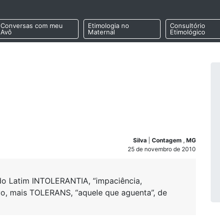
Conversas com meu
Etimologia no
Consultório
Avô
Maternal
Etimológico
Silva
|
Contagem
,
MG
25 de novembro de 2010
 do Latim INTOLERANTIA, “impaciência,
ivo, mais TOLERANS, “aquele que aguenta”, de