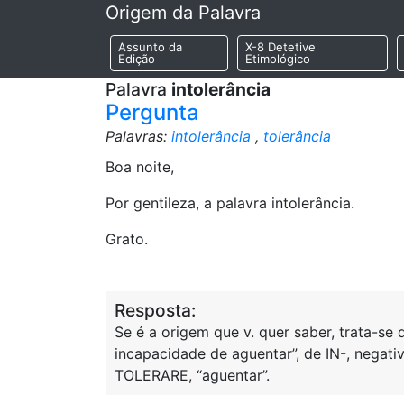
Origem da Palavra
Assunto da
X-8 Detetive
Edição
Etimológico
Palavra
intolerância
Pergunta
Palavras:
intolerância
,
tolerância
Boa noite,
Por gentileza, a palavra intolerância.
Grato.
Resposta:
Se é a origem que v. quer saber, trata-se
incapacidade de aguentar”, de IN-, negat
TOLERARE, “aguentar”.