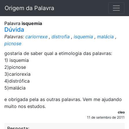
Origem da Palavra
Palavra
isquemia
Dúvida
Palavras:
cariorrexe
,
distrofia
,
isquemia
,
malácia
,
picnose
gostaria de saber qual a etimologia das palavras:
1) isquemia
2)picnose
3)cariorexia
4)distrófica
5)malácia
e obrigada pela as outras palavras. Vem me ajudando
muito nos estudos.
cleo
11 de setembro de 2011
Resposta: