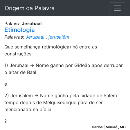
Origem da Palavra
Palavra
Jerubaal
Etimologia
Palavras:
Jerubaal
,
jerusalém
Que semelhança (etimológica) há entre as
construções:
1) Jerubaal -> Nome ganho por Gideão após derrubar
o altar de Baal
e
2) Jerusalem -> Nome ganho pela cidade de Salém
tempo depois de Melquisedeque para de ser
mencionado na bíblia.
?
Carlos
|
Muriaé
,
MG