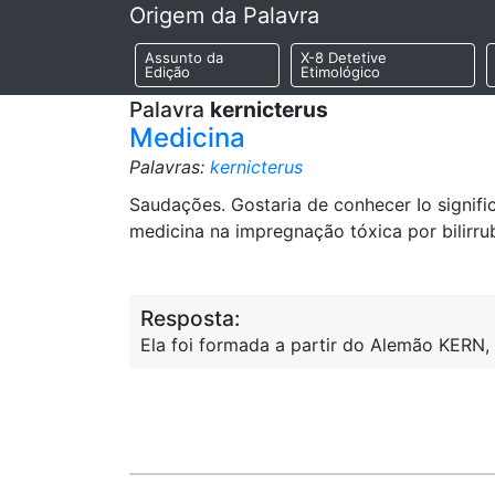
Origem da Palavra
Assunto da
X-8 Detetive
Edição
Etimológico
Palavra
kernicterus
Medicina
Palavras:
kernicterus
Saudações. Gostaria de conhecer Io signifi
medicina na impregnação tóxica por bilirru
Resposta:
Ela foi formada a partir do Alemão KERN, “