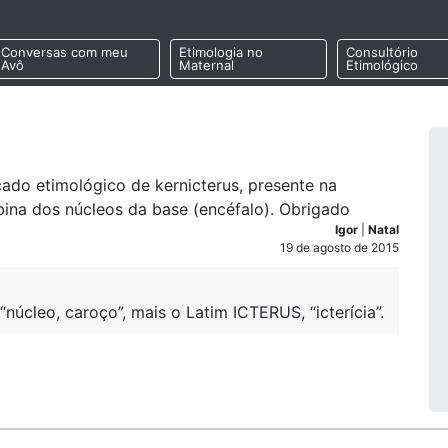
Conversas com meu
Etimologia no
Consultório
Avô
Maternal
Etimológico
cado etimológico de kernicterus, presente na
bina dos núcleos da base (encéfalo). Obrigado
Igor
|
Natal
19 de agosto de 2015
núcleo, caroço”, mais o Latim ICTERUS, “icterícia”.