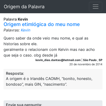
Origem da Palavra
Palavra
Kevin
Origem etimlógica do meu nome
Palavras:
Kevin
Quero saber da onde veio meu nome, e qual as
historias sobre ele.
geralmente o relacionam com Kelvin mas nao acho
que seja o caso. obg desde já
kevin_dias.dantas@hotmail.com
|
São Paulo
,
SP
20 de novembro de 2014
Resposta:
A origem é o Irlandês CAOMH, “bonito, honesto,
bondoso”, mais GIN, “nascimento”.
Envie sua pergunta: