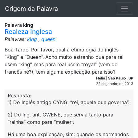
Origem da Palavra
Palavra
king
Realeza Inglesa
Palavras:
king
,
queen
Boa Tarde! Por favor, qual a etimologia do inglês
“King” e “Queen”. Acho muito estranho que para rei
usem “king”, mas para real usem “royal” (vem do
francês né?), tem alguma explicação para isso?
Hélio
|
São Paulo
,
SP
22 de janeiro de 2013
Resposta:
1) Do Inglês antigo CYNG, “rei, aquele que governa”.
2) Do Ing. ant. CWENE, que servia tanto para
“rainha” como para “mulher”.
Há uma boa explicação, sim: quando os normandos