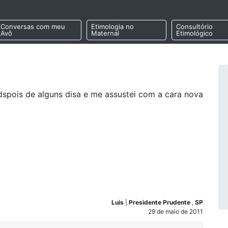
Conversas com meu
Etimologia no
Consultório
Avô
Maternal
Etimológico
edspois de alguns disa e me assustei com a cara nova
Luis
|
Presidente Prudente
,
SP
29 de maio de 2011