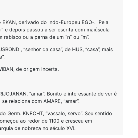
ico EKAN, derivado do Indo-Europeu EGO-. Pela
i” e depois passou a ser escrita com maiúscula
 rabisco ou a perna de um “n” ou “m”.
SBONDI, “senhor da casa”, de HUS, “casa”, mais
”.
WIBAN, de origem incerta.
RIJOJANAN, “amar”. Bonito e interessante de ver é
 se relaciona com AMARE, “amar”.
, do Germ. KNECHT, “vassalo, servo”. Seu sentido
começou ao redor de 1100 e cresceu em
arquia de nobreza no século XVI.