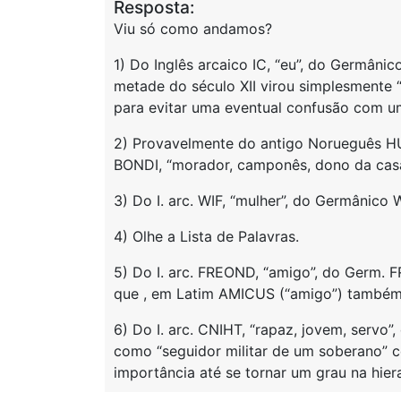
Resposta:
Viu só como andamos?
1) Do Inglês arcaico IC, “eu”, do Germân
metade do século XII virou simplesmente “
para evitar uma eventual confusão com um
2) Provavelmente do antigo Norueguês HU
BONDI, “morador, camponês, dono da casa
3) Do I. arc. WIF, “mulher”, do Germânico 
4) Olhe a Lista de Palavras.
5) Do I. arc. FREOND, “amigo”, do Germ. F
que , em Latim AMICUS (“amigo”) também
6) Do I. arc. CNIHT, “rapaz, jovem, servo”
como “seguidor militar de um soberano” 
importância até se tornar um grau na hier