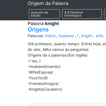
Origem da Palavra
Assunto da
X-8 Detetive
Edição
Etimológico
Palavra
knight
Origens
Palavras:
friend
,
husband
,
I
,
knight
,
wife
Olá professor, quanto tempo. Entrei hoje, 
do site…MAs vamos ás perguntas:
Origens da s palavras:(Em inglês)
-I (eu, )
-Husband(marido)
-Wife(Esposa)
-You(Você)
-Friends(Amigos)
-Knights(Cavaleiro)