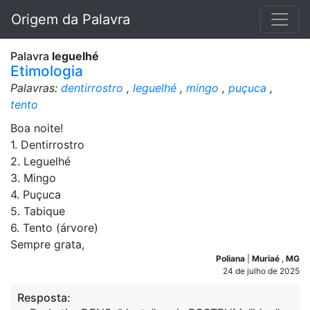
Origem da Palavra
Palavra
leguelhé
Etimologia
Palavras:
dentirrostro
,
leguelhé
,
mingo
,
puçuca
,
tento
Boa noite!
1. Dentirrostro
2. Leguelhé
3. Mingo
4. Puçuca
5. Tabique
6. Tento (árvore)
Sempre grata,
Poliana
|
Muriaé
,
MG
24 de julho de 2025
Resposta: