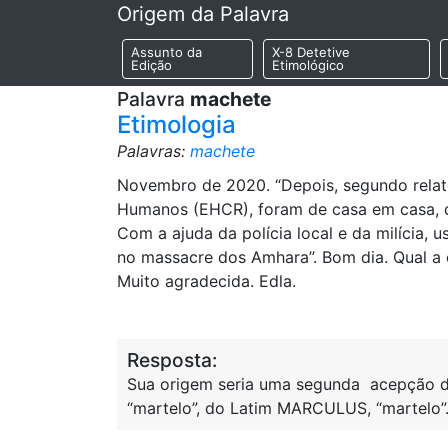
Origem da Palavra
Assunto da
X-8 Detetive
Edição
Etimológico
Palavra
machete
Etimologia
Palavras:
machete
Novembro de 2020. “Depois, segundo relat
Humanos (EHCR), foram de casa em casa, d
Com a ajuda da polícia local e da milícia,
no massacre dos Amhara”. Bom dia. Qual a
Muito agradecida. Edla.
Resposta:
Sua origem seria uma segunda acepção d
“martelo”, do Latim MARCULUS, “martelo”