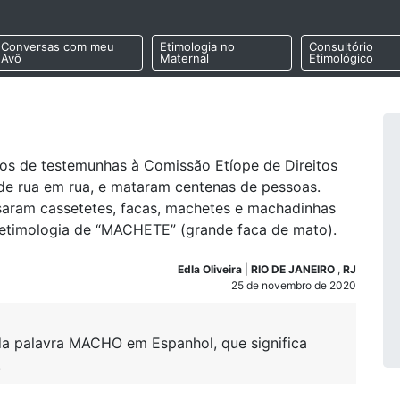
Conversas com meu
Etimologia no
Consultório
Avô
Maternal
Etimológico
os de testemunhas à Comissão Etíope de Direitos
e rua em rua, e mataram centenas de pessoas.
 usaram cassetetes, facas, machetes e machadinhas
 etimologia de “MACHETE” (grande faca de mato).
Edla Oliveira
|
RIO DE JANEIRO
,
RJ
25 de novembro de 2020
a palavra MACHO em Espanhol, que significa
.