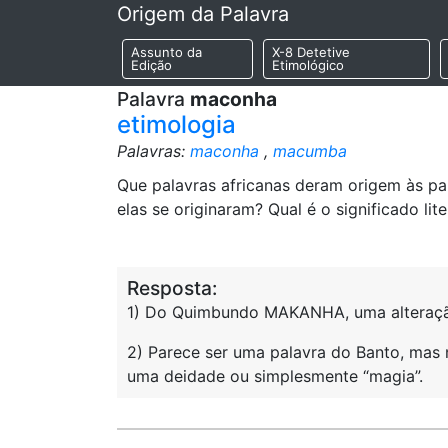
Origem da Palavra
Assunto da
X-8 Detetive
Edição
Etimológico
Palavra
maconha
etimologia
Palavras:
maconha
,
macumba
Que palavras africanas deram origem às p
elas se originaram? Qual é o significado lit
Resposta:
1) Do Quimbundo MAKANHA, uma alteraçã
2) Parece ser uma palavra do Banto, mas n
uma deidade ou simplesmente “magia”.