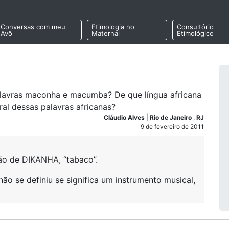
Conversas com meu
Etimologia no
Consultório
Avô
Maternal
Etimológico
alavras maconha e macumba? De que língua africana
eral dessas palavras africanas?
Cláudio Alves
|
Rio de Janeiro
,
RJ
9 de fevereiro de 2011
o de DIKANHA, “tabaco”.
ão se definiu se significa um instrumento musical,