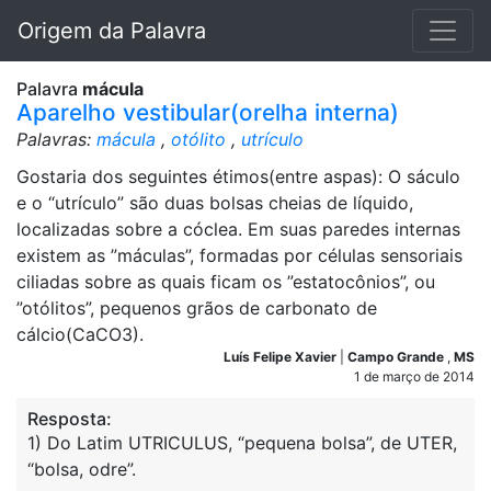
Origem da Palavra
Palavra
mácula
Aparelho vestibular(orelha interna)
Palavras:
mácula
,
otólito
,
utrículo
Gostaria dos seguintes étimos(entre aspas): O sáculo
e o “utrículo” são duas bolsas cheias de líquido,
localizadas sobre a cóclea. Em suas paredes internas
existem as ”máculas”, formadas por células sensoriais
ciliadas sobre as quais ficam os ”estatocônios”, ou
”otólitos”, pequenos grãos de carbonato de
cálcio(CaCO3).
Luís Felipe Xavier
|
Campo Grande
,
MS
1 de março de 2014
Resposta:
1) Do Latim UTRICULUS, “pequena bolsa”, de UTER,
“bolsa, odre”.