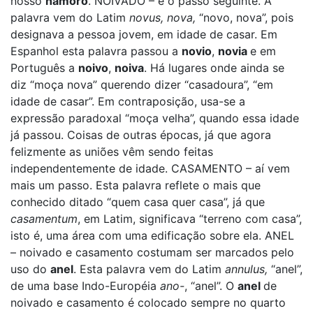
nosso
namoro
. NOIVADO – é o passo seguinte. A
palavra vem do Latim
novus, nova,
“novo, nova”, pois
designava a pessoa jovem, em idade de casar. Em
Espanhol esta palavra passou a
novio
,
novia
e em
Português a
noivo
,
noiva
. Há lugares onde ainda se
diz “moça nova” querendo dizer “casadoura”, “em
idade de casar”. Em contraposição, usa-se a
expressão paradoxal “moça velha”, quando essa idade
já passou. Coisas de outras épocas, já que agora
felizmente as uniões vêm sendo feitas
independentemente de idade. CASAMENTO – aí vem
mais um passo. Esta palavra reflete o mais que
conhecido ditado “quem casa quer casa”, já que
casamentum
, em Latim, significava “terreno com casa”,
isto é, uma área com uma edificação sobre ela. ANEL
– noivado e casamento costumam ser marcados pelo
uso do
anel
. Esta palavra vem do Latim
annulus,
“anel”,
de uma base Indo-Européia
ano-
, “anel”. O
anel
de
noivado e casamento é colocado sempre no quarto