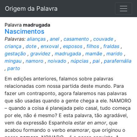
Origem da Palavra
Palavra
madrugada
Nascimentos
Palavras:
alianças
,
anel
,
casamento
,
couvade
,
criança
,
dote
,
enxoval
,
esposos
,
filhos
,
fraldas
,
gestação
,
gravidez
,
madrugada
,
mamãe
,
marido
,
mingau
,
namoro
,
noivado
,
núpcias
,
pai
,
parafernália
,
parto
Em edições anteriores, falamos sobre palavras
relacionadas com nossa partida deste mundo. Para
fazer um contraponto, agora falaremos nas palavras
que são usadas quando a gente chega a ele. NAMORO
– quando a coisa é planejada pelo casal, tudo começa
por ele, não é mesmo? E esta palavra, tão agradável,
vem da expressão Espanhola
estar en amor
, que
acabou formando o verbo
enamorar
, que originou o