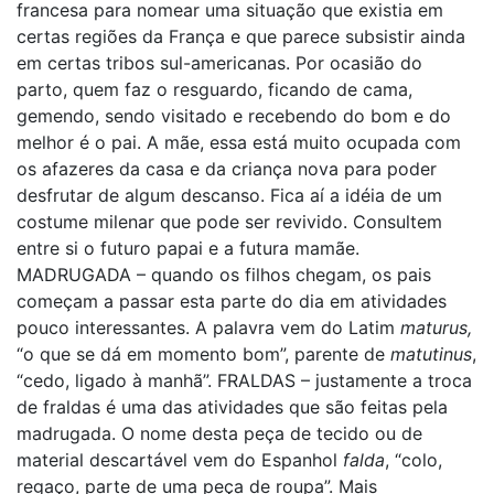
francesa para nomear uma situação que existia em
certas regiões da França e que parece subsistir ainda
em certas tribos sul-americanas. Por ocasião do
parto, quem faz o resguardo, ficando de cama,
gemendo, sendo visitado e recebendo do bom e do
melhor é o pai. A mãe, essa está muito ocupada com
os afazeres da casa e da criança nova para poder
desfrutar de algum descanso. Fica aí a idéia de um
costume milenar que pode ser revivido. Consultem
entre si o futuro papai e a futura mamãe.
MADRUGADA – quando os filhos chegam, os pais
começam a passar esta parte do dia em atividades
pouco interessantes. A palavra vem do Latim
maturus,
“o que se dá em momento bom”, parente de
matutinus
,
“cedo, ligado à manhã”. FRALDAS – justamente a troca
de fraldas é uma das atividades que são feitas pela
madrugada. O nome desta peça de tecido ou de
material descartável vem do Espanhol
falda
, “colo,
regaço, parte de uma peça de roupa”. Mais