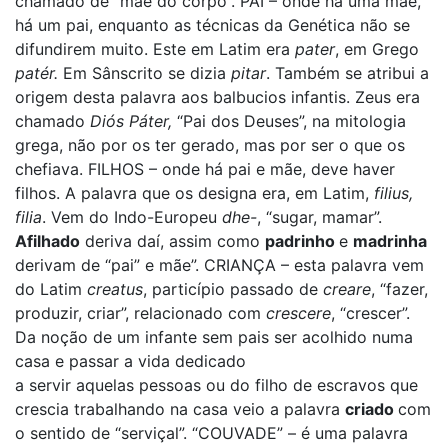
chamado de “mãe do corpo”. PAI – onde há uma mãe,
há um pai, enquanto as técnicas da Genética não se
difundirem muito. Este em Latim era
pater
, em Grego
patér.
Em Sânscrito se dizia
pitar
. Também se atribui a
origem desta palavra aos balbucios infantis. Zeus era
chamado
Diós Páter,
“Pai dos Deuses”, na mitologia
grega, não por os ter gerado, mas por ser o que os
chefiava. FILHOS – onde há pai e mãe, deve haver
filhos. A palavra que os designa era, em Latim,
filius,
filia
. Vem do Indo-Europeu
dhe-
, “sugar, mamar”.
Afilhado
deriva daí, assim como
padrinho
e
madrinha
derivam de “pai” e mãe”. CRIANÇA – esta palavra vem
do Latim
creatus
, particípio passado de
creare
, “fazer,
produzir, criar”, relacionado com
crescere
, “crescer”.
Da noção de um infante sem pais ser acolhido numa
casa e passar a vida dedicado
a servir aquelas pessoas ou do filho de escravos que
crescia trabalhando na casa veio a palavra
criado
com
o sentido de “serviçal”. “COUVADE” – é uma palavra