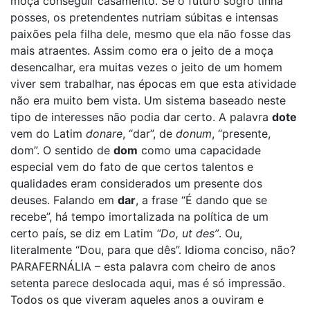
moça conseguir casamento. Se o futuro sogro tinha
posses, os pretendentes nutriam súbitas e intensas
paixões pela filha dele, mesmo que ela não fosse das
mais atraentes. Assim como era o jeito de a moça
desencalhar, era muitas vezes o jeito de um homem
viver sem trabalhar, nas épocas em que esta atividade
não era muito bem vista. Um sistema baseado neste
tipo de interesses não podia dar certo. A palavra
dote
vem do Latim
donare
, “dar”, de
donum
, “presente,
dom”. O sentido de
dom
como uma capacidade
especial vem do fato de que certos talentos e
qualidades eram considerados um presente dos
deuses. Falando em
dar
, a frase “É dando que se
recebe”, há tempo imortalizada na política de um
certo país, se diz em Latim
“Do, ut des”
. Ou,
literalmente “Dou, para que dês”. Idioma conciso, não?
PARAFERNÁLIA – esta palavra com cheiro de anos
setenta parece deslocada aqui, mas é só impressão.
Todos os que viveram aqueles anos a ouviram e