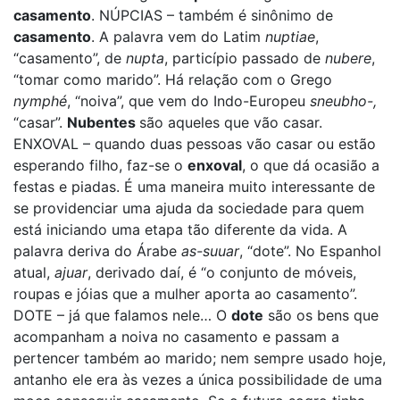
casamento
. NÚPCIAS – também é sinônimo de
casamento
. A palavra vem do Latim
nuptiae
,
“casamento”, de
nupta
, particípio passado de
nubere
,
“tomar como marido”. Há relação com o Grego
nymphé
, “noiva”, que vem do Indo-Europeu
sneubho-,
“casar”.
Nubentes
são aqueles que vão casar.
ENXOVAL – quando duas pessoas vão casar ou estão
esperando filho, faz-se o
enxoval
, o que dá ocasião a
festas e piadas. É uma maneira muito interessante de
se providenciar uma ajuda da sociedade para quem
está iniciando uma etapa tão diferente da vida. A
palavra deriva do Árabe
as-suuar
, “dote”. No Espanhol
atual,
ajuar
, derivado daí, é “o conjunto de móveis,
roupas e jóias que a mulher aporta ao casamento”.
DOTE – já que falamos nele… O
dote
são os bens que
acompanham a noiva no casamento e passam a
pertencer também ao marido; nem sempre usado hoje,
antanho ele era às vezes a única possibilidade de uma