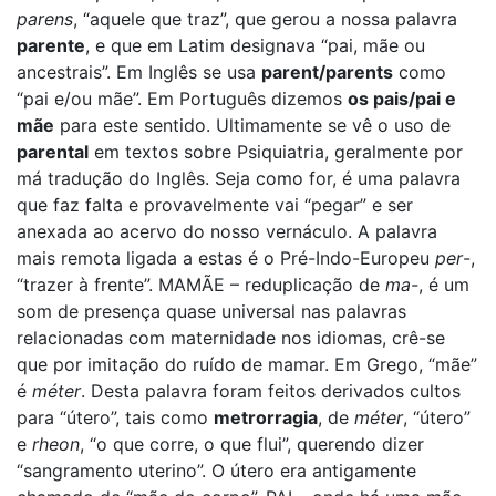
parens
, “aquele que traz”, que gerou a nossa palavra
parente
, e que em Latim designava “pai, mãe ou
ancestrais”. Em Inglês se usa
parent/parents
como
“pai e/ou mãe”. Em Português dizemos
os pais/pai e
mãe
para este sentido. Ultimamente se vê o uso de
parental
em textos sobre Psiquiatria, geralmente por
má tradução do Inglês. Seja como for, é uma palavra
que faz falta e provavelmente vai “pegar” e ser
anexada ao acervo do nosso vernáculo. A palavra
mais remota ligada a estas é o Pré-Indo-Europeu
per
-,
“trazer à frente”. MAMÃE – reduplicação de
ma-
, é um
som de presença quase universal nas palavras
relacionadas com maternidade nos idiomas, crê-se
que por imitação do ruído de mamar. Em Grego, “mãe”
é
méter
. Desta palavra foram feitos derivados cultos
para “útero”, tais como
metrorragia
, de
méter
, “útero”
e
rheon
, “o que corre, o que flui”, querendo dizer
“sangramento uterino”. O útero era antigamente