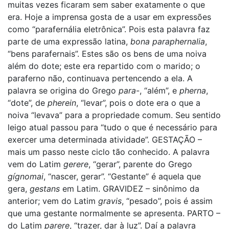
muitas vezes ficaram sem saber exatamente o que
era. Hoje a imprensa gosta de a usar em expressões
como “parafernália eletrônica”. Pois esta palavra faz
parte de uma expressão latina,
bona paraphernalia
,
“bens parafernais”. Estes são os bens de uma noiva
além do dote; este era repartido com o marido; o
paraferno não, continuava pertencendo a ela. A
palavra se origina do Grego
para
-, “além”, e
pherna
,
“dote”, de
pherein
, “levar”, pois o dote era o que a
noiva “levava” para a propriedade comum. Seu sentido
leigo atual passou para “tudo o que é necessário para
exercer uma determinada atividade”. GESTAÇÃO –
mais um passo neste ciclo tão conhecido. A palavra
vem do Latim
gerere
, “gerar”, parente do Grego
gígnomai
, “nascer, gerar”. “Gestante” é aquela que
gera,
gestans
em Latim. GRAVIDEZ – sinônimo da
anterior; vem do Latim
gravis
, “pesado”, pois é assim
que uma gestante normalmente se apresenta. PARTO –
do Latim
parere
, “trazer, dar à luz”. Daí a palavra