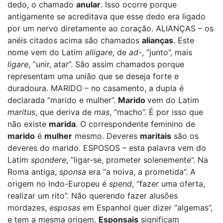
dedo, o chamado
anular
. Isso ocorre porque
antigamente se acreditava que esse dedo era ligado
por um nervo diretamente ao coração. ALIANÇAS – os
anéis citados acima são chamados
alianças
. Este
nome vem do Latim
alligare
, de
ad-
, “junto”, mais
ligare
, “unir, atar”. São assim chamados porque
representam uma união que se deseja forte e
duradoura. MARIDO – no casamento, a dupla é
declarada “marido e mulher”.
Marido
vem do Latim
maritus
, que deriva de
mas
, “macho”. É por isso que
não existe
marida
. O correspondente feminino de
marido
é
mulher
mesmo. Deveres
maritais
são os
deveres do marido. ESPOSOS – esta palavra vem do
Latim
spondere
, “ligar-se, prometer solenemente”. Na
Roma antiga,
sponsa
era “a noiva, a prometida”. A
origem no Indo-Europeu é
spend
, “fazer uma oferta,
realizar um rito”. Não querendo fazer alusões
mordazes,
esposas
em Espanhol quer dizer “algemas”,
e tem a mesma origem.
Esponsais
significam