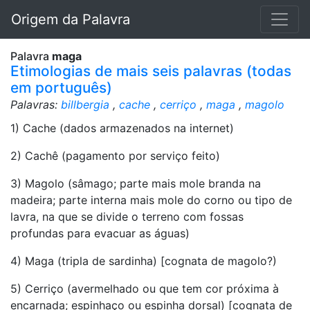
Origem da Palavra
Palavra
maga
Etimologias de mais seis palavras (todas
em português)
Palavras:
billbergia
,
cache
,
cerriço
,
maga
,
magolo
1) Cache (dados armazenados na internet)
2) Cachê (pagamento por serviço feito)
3) Magolo (sâmago; parte mais mole branda na
madeira; parte interna mais mole do corno ou tipo de
lavra, na que se divide o terreno com fossas
profundas para evacuar as águas)
4) Maga (tripla de sardinha) [cognata de magolo?)
5) Cerriço (avermelhado ou que tem cor próxima à
encarnada; espinhaço ou espinha dorsal) [cognata de