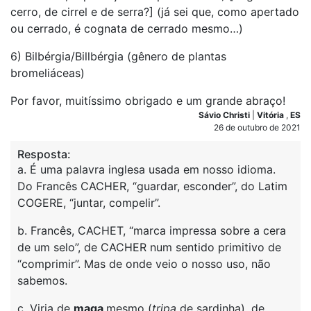
cerro, de cirrel e de serra?] (já sei que, como apertado
ou cerrado, é cognata de cerrado mesmo…)
6) Bilbérgia/Billbérgia (gênero de plantas
bromeliáceas)
Por favor, muitíssimo obrigado e um grande abraço!
Sávio Christi
|
Vitória
,
ES
26 de outubro de 2021
Resposta:
a. É uma palavra inglesa usada em nosso idioma.
Do Francês CACHER, “guardar, esconder”, do Latim
COGERE, “juntar, compelir”.
b. Francês, CACHET, “marca impressa sobre a cera
de um selo”, de CACHER num sentido primitivo de
“comprimir”. Mas de onde veio o nosso uso, não
sabemos.
c. Viria de
maga
mesmo (
tripa
de sardinha), de