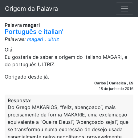
Origem da Palavra
Palavra
magari
Português e italian’
Palavras:
magari
,
ultriz
Olá.
Eu gostaria de saber a origem do italiano MAGARI, e
do português ULTRIZ.
Obrigado desde já.
Carlos
|
Cariacica
,
ES
18 de junho de 2016
Resposta:
Do Grego MAKARIOS, “feliz, abençoado”, mais
precisamente da forma MAKARIE, uma exclamação
equivalente a “Queira Deus!”, “Abençoado seja!”, que
se transformou numa expressão de desejo usada
especialmente pelos napolitanos, provavelmente