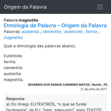
Origem da Palavra
Palavra
magnetita
Etmologia da Palavra – Origem da Palavra
Palavras:
austenita
,
cementita
,
eutetoide
,
ferrita
,
magnetita
Qual a etmologia das palavras abaixo;
Eutetóide.
ferrita.
cementita
austenita
magnetita.
SEVERINO DOS RAMOS CARNEIRO MATOS
|
Recife
,
PE
21 de julho de 2017
Resposta:
a) Do Grego EUTEKTIKÓS, “o que se funde
facilmente”, de EU, “bem, adequado”, mais TEKTÓS,