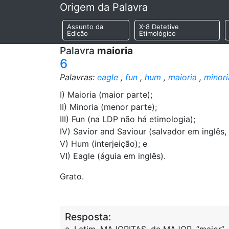
Origem da Palavra
Assunto da
X-8 Detetive
Edição
Etimológico
Palavra
maioria
6
Palavras:
eagle
,
fun
,
hum
,
maioria
,
minori
I) Maioria (maior parte);
II) Minoria (menor parte);
III) Fun (na LDP não há etimologia);
IV) Savior and Saviour (salvador em inglês,
V) Hum (interjeição); e
VI) Eagle (águia em inglês).
Grato.
Resposta: