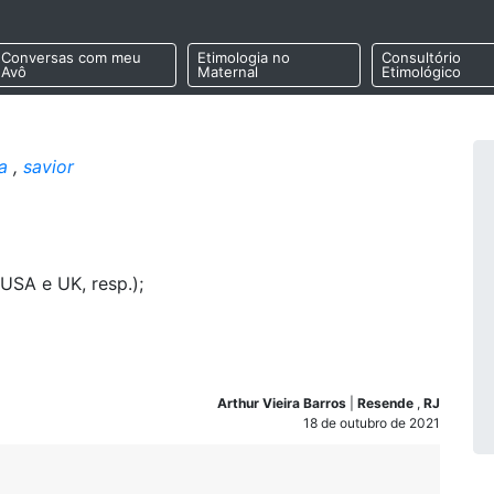
Conversas com meu
Etimologia no
Consultório
Avô
Maternal
Etimológico
a
,
savior
 USA e UK, resp.);
Arthur Vieira Barros
|
Resende
,
RJ
18 de outubro de 2021