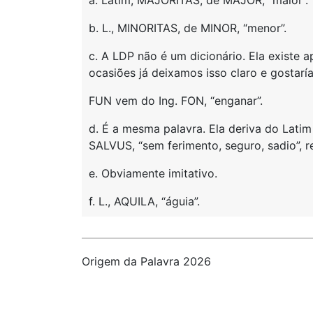
a. Latim, MAJORITAS, de MAJOR, “maior”.
b. L., MINORITAS, de MINOR, “menor”.
c. A LDP não é um dicionário. Ela existe
ocasiões já deixamos isso claro e gostarí
FUN vem do Ing. FON, “enganar”.
d. É a mesma palavra. Ela deriva do Lati
SALVUS, “sem ferimento, seguro, sadio”, 
e. Obviamente imitativo.
f. L., AQUILA, “águia”.
Origem da Palavra 2026