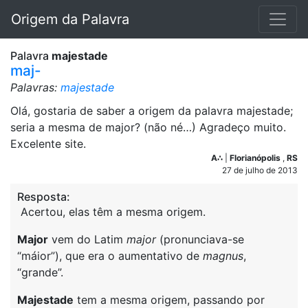
Origem da Palavra
Palavra
majestade
maj-
Palavras:
majestade
Olá, gostaria de saber a origem da palavra majestade;
seria a mesma de major? (não né…) Agradeço muito.
Excelente site.
A∴
|
Florianópolis
,
RS
27 de julho de 2013
Resposta:
Acertou, elas têm a mesma origem.
Major
vem do Latim
major
(pronunciava-se
“máior”), que era o aumentativo de
magnus
,
“grande”.
Majestade
tem a mesma origem, passando por