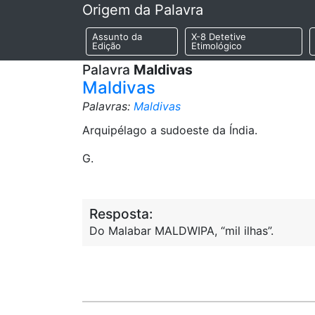
Origem da Palavra
Assunto da
X-8 Detetive
Edição
Etimológico
Palavra
Maldivas
Maldivas
Palavras:
Maldivas
Arquipélago a sudoeste da Índia.
G.
Resposta:
Do Malabar MALDWIPA, “mil ilhas”.