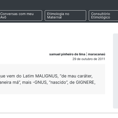
Conversas com meu
Etimologia no
Consultório
Avô
Maternal
Etimológico
samuel pinheiro de lima
|
maracanaú
29 de outubro de 2011
, que vem do Latim MALIGNUS, “de mau caráter,
aneira má”, mais -GNUS, “nascido”, de GIGNERE,