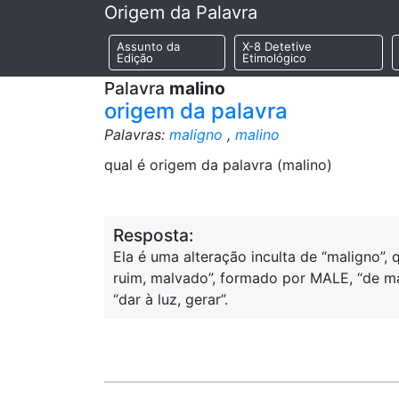
Origem da Palavra
Assunto da
X-8 Detetive
Edição
Etimológico
Palavra
malino
origem da palavra
Palavras:
maligno
,
malino
qual é origem da palavra (malino)
Resposta:
Ela é uma alteração inculta de “maligno”
ruim, malvado”, formado por MALE, “de m
“dar à luz, gerar”.