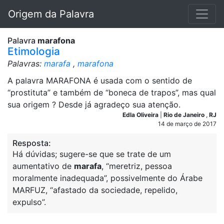
Origem da Palavra
Palavra
marafona
Etimologia
Palavras:
marafa
,
marafona
A palavra MARAFONA é usada com o sentido de
“prostituta” e também de “boneca de trapos”, mas qual
sua origem ? Desde já agradeço sua atenção.
Edla Oliveira
|
Rio de Janeiro
,
RJ
14 de março de 2017
Resposta:
Há dúvidas; sugere-se que se trate de um
aumentativo de
marafa
, “meretriz, pessoa
moralmente inadequada”, possivelmente do Árabe
MARFUZ, “afastado da sociedade, repelido,
expulso”.