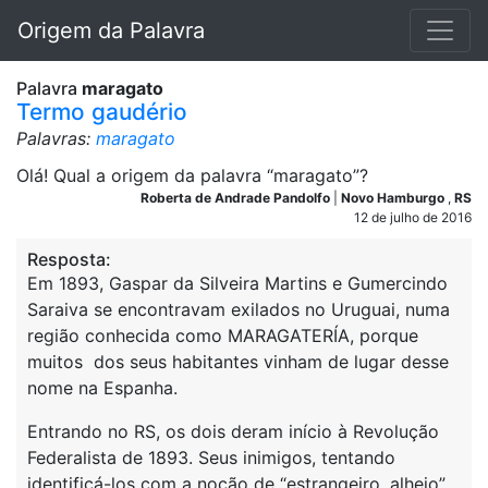
Origem da Palavra
Palavra
maragato
Termo gaudério
Palavras:
maragato
Olá! Qual a origem da palavra “maragato”?
Roberta de Andrade Pandolfo
|
Novo Hamburgo
,
RS
12 de julho de 2016
Resposta:
Em 1893, Gaspar da Silveira Martins e Gumercindo
Saraiva se encontravam exilados no Uruguai, numa
região conhecida como MARAGATERÍA, porque
muitos dos seus habitantes vinham de lugar desse
nome na Espanha.
Entrando no RS, os dois deram início à Revolução
Federalista de 1893. Seus inimigos, tentando
identificá-los com a noção de “estrangeiro, alheio”,