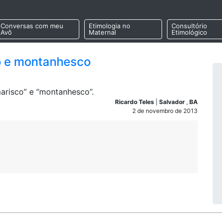
Conversas com meu
Etimologia no
Consultório
Avô
Maternal
Etimológico
o e montanhesco
arisco” e “montanhesco”.
Ricardo Teles
|
Salvador
,
BA
2 de novembro de 2013