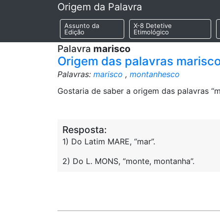
Origem da Palavra
Assunto da
X-8 Detetive
Edição
Etimológico
Palavra
marisco
Origem das palavras marisc
Palavras:
marisco
,
montanhesco
Gostaria de saber a origem das palavras “m
Resposta:
1) Do Latim MARE, “mar”.
2) Do L. MONS, “monte, montanha”.