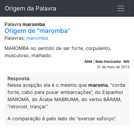
Origem da Palavra
Palavra
maromba
Origem de “maromba”
Palavras:
maromba
MAROMBA no sentido de ser forte, corpulento,
musculoso, malhado.
ANA
|
Belo Horizonte
,
MG
31 de maio de 2013
Resposta:
Nessa acepção ela é o mesmo que
maroma
, “corda
forte, cabo para puxar embarcações”, do Espanhol
MAROMA, do Árabe MABRUMA, do verbo BÁRAM,
“retorcer, trançar”.
A comparação é pelo lado de “exercer esforço”.