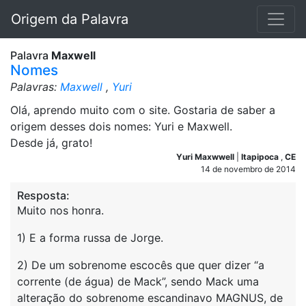
Origem da Palavra
Palavra
Maxwell
Nomes
Palavras:
Maxwell
,
Yuri
Olá, aprendo muito com o site. Gostaria de saber a
origem desses dois nomes: Yuri e Maxwell.
Desde já, grato!
Yuri Maxwwell
|
Itapipoca
,
CE
14 de novembro de 2014
Resposta:
Muito nos honra.
1) E a forma russa de Jorge.
2) De um sobrenome escocês que quer dizer “a
corrente (de água) de Mack”, sendo Mack uma
alteração do sobrenome escandinavo MAGNUS, de