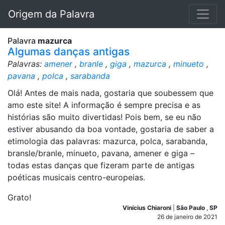
Origem da Palavra
Palavra
mazurca
Algumas danças antigas
Palavras:
amener
,
branle
,
giga
,
mazurca
,
minueto
,
pavana
,
polca
,
sarabanda
Olá! Antes de mais nada, gostaria que soubessem que
amo este site! A informação é sempre precisa e as
histórias são muito divertidas! Pois bem, se eu não
estiver abusando da boa vontade, gostaria de saber a
etimologia das palavras: mazurca, polca, sarabanda,
bransle/branle, minueto, pavana, amener e giga –
todas estas danças que fizeram parte de antigas
poéticas musicais centro-europeias.
Grato!
Vinícius Chiaroni
|
São Paulo
,
SP
26 de janeiro de 2021