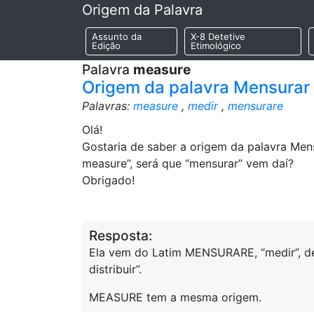
Origem da Palavra
Assunto da
X-8 Detetive
Edição
Etimológico
Palavra
measure
Origem da palavra Mensurar
Palavras:
measure
,
medir
,
mensurare
Olá!
Gostaria de saber a origem da palavra Mens
measure”, será que “mensurar” vem daí?
Obrigado!
Resposta:
Ela vem do Latim MENSURARE, “medir”, de
distribuir”.
MEASURE tem a mesma origem.