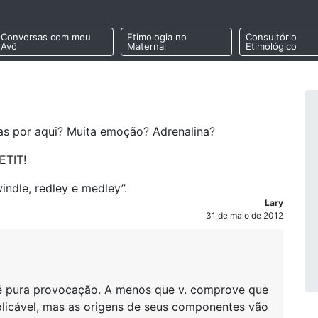
Conversas com meu
Etimologia no
Consultório
Avô
Maternal
Etimológico
s por aqui? Muita emoção? Adrenalina?
ETIT!
ndle, redley e medley”.
Lary
31 de maio de 2012
é pura provocação. A menos que v. comprove que
xplicável, mas as origens de seus componentes vão