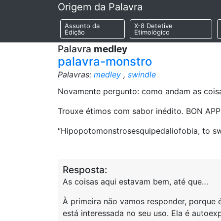
Origem da Palavra
Assunto da
X-8 Detetive
Edição
Etimológico
Palavra
medley
palavra-monstro
Palavras:
medley
,
swindle
Novamente pergunto: como andam as coisa
Trouxe étimos com sabor inédito. BON APP
“Hipopotomonstrosesquipedaliofobia, to swi
Resposta:
As coisas aqui estavam bem, até que…
À primeira não vamos responder, porque 
está interessada no seu uso. Ela é autoe