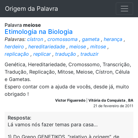
Origem da Palavra
Palavra
meiose
Etimologia na Biologia
Palavras:
cístron
,
cromossoma
,
gameta
,
herança
,
herdeiro
,
hereditariedade
,
meiose
,
mitose
,
replicação
,
replicar
,
tradução
,
traduzir
Genética, Hereditariedade, Cromossomo, Transcrição,
Tradução, Replicação, Mitose, Meiose, Cístron, Célula
e Gametas.
Espero contar com a ajuda de vocês, desde já, muito
obrigado !
Victor Figueredo
|
Vitória da Conquista
,
BA
21 de fevereiro de 2011
Resposta:
Lá vamos nós fazer temas para casa…
1) Do Grego GENETIKOS, “relativo à origem”, de