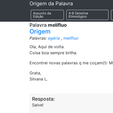
Origem da Palavra
Assunto da
X-8 Detetive
Edição
Etimológico
Palavra
melífluo
Origem
Palavras:
egéria
,
melífluo
Ola, Aqui de volta.
Coisa boa sempre brilha.
Encontrei novas palavras q me coçam(!): 
Grata,
Silvana L.
Resposta:
Salve!