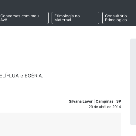
Conversas com meu
Etimologia no
Consultório
Avô
Maternal
Etimológico
MELÍFLUA e EGÉRIA.
Silvana Lavor
|
Campinas
,
SP
29 de abril de 2014