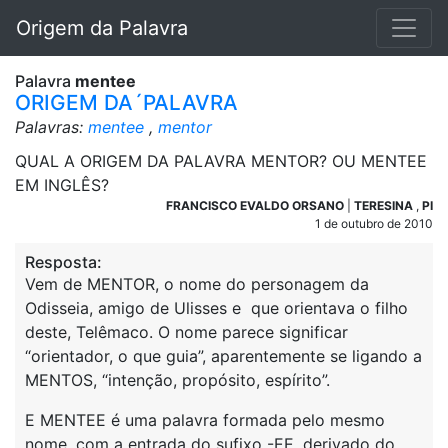
Origem da Palavra
Palavra
mentee
ORIGEM DA´PALAVRA
Palavras:
mentee
,
mentor
QUAL A ORIGEM DA PALAVRA MENTOR? OU MENTEE
EM INGLÊS?
FRANCISCO EVALDO ORSANO
|
TERESINA
,
PI
1 de outubro de 2010
Resposta:
Vem de MENTOR, o nome do personagem da
Odisseia, amigo de Ulisses e que orientava o filho
deste, Telêmaco. O nome parece significar
“orientador, o que guia”, aparentemente se ligando a
MENTOS, “intenção, propósito, espírito”.
E MENTEE é uma palavra formada pelo mesmo
nome, com a entrada do sufixo -EE, derivado do