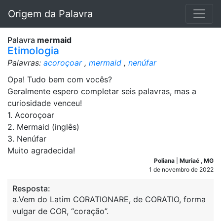
Origem da Palavra
Palavra
mermaid
Etimologia
Palavras:
acoroçoar
,
mermaid
,
nenúfar
Opa! Tudo bem com vocês?
Geralmente espero completar seis palavras, mas a
curiosidade venceu!
1. Acoroçoar
2. Mermaid (inglês)
3. Nenúfar
Muito agradecida!
Poliana
|
Muriaé
,
MG
1 de novembro de 2022
Resposta:
a.Vem do Latim CORATIONARE, de CORATIO, forma
vulgar de COR, “coração”.