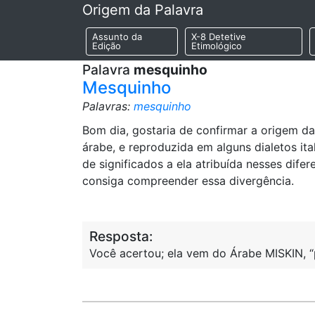
Origem da Palavra
Assunto da
X-8 Detetive
Edição
Etimológico
Palavra
mesquinho
Mesquinho
Palavras:
mesquinho
Bom dia, gostaria de confirmar a origem d
árabe, e reproduzida em alguns dialetos it
de significados a ela atribuída nesses dife
consiga compreender essa divergência.
Resposta:
Você acertou; ela vem do Árabe MISKIN, “p