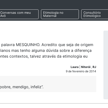
Conversas com meu
Etimologia no
Consultório
Avô
Maternal
Etimológico
a palavra MESQUINHO. Acredito que seja de origem
alianos mas tenho alguma dúvida sobre a diferença
rentes contextos, talvez através da etimologia eu
Laura
|
Niterói
,
RJ
9 de fevereiro de 2014
obre, mendigo, infeliz”.