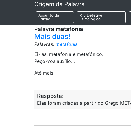
Origem da Palavra
Assunto da
X-8 Detetive
Edição
Etimológico
Palavra
metafonia
Mais duas!
Palavras:
metafonia
Ei-las: metafonia e metafônico.
Peço-vos auxílio…
Até mais!
Resposta:
Elas foram criadas a partir do Grego MET