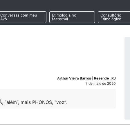
Conversas com meu
Etimologia no
Consultório
Avô
Maternal
Etimológico
Arthur Vieira Barros
|
Resende
,
RJ
7 de maio de 2020
Á, “além”, mais PHONOS, “voz”.