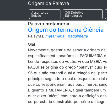
Origem da Palavra
Assunto da
X-8 Detetive
Edição
Etimológico
Palavra
metameria
Origem do termo na Ciência
Palavras:
metameria
,
paquimeria
Olá!
Novamente, gostaria de saber a origem de 
especificamente anatômica: PAQUIMERIA 
Lendo respostas de vocês, vi que MERIA vem
PAQUI se origina do grego “pakhys”, cujo si
Só que não entendi qual a relação de “part
princípio segundo o qual o esqueleto axial
que corresponderiam aos paquímeros, sendo
E quanto à METAMERIA, fiquei também um p
quer dizer “além”, enquanto a definição de
corpo estaria construído por série de segm