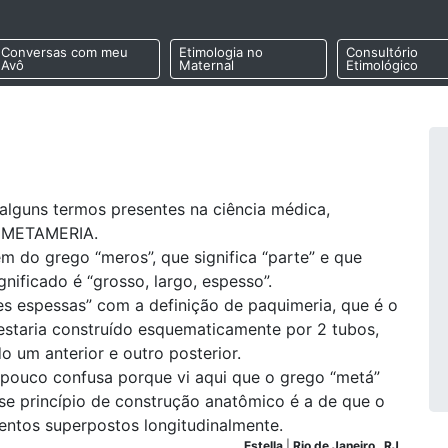
Conversas com meu
Etimologia no
Consultório
Avô
Maternal
Etimológico
alguns termos presentes na ciência médica,
e METAMERIA.
 do grego “meros”, que significa “parte” e que
gnificado é “grosso, largo, espesso”.
es espessas” com a definição de paquimeria, que é o
 estaria construído esquematicamente por 2 tubos,
 um anterior e outro posterior.
ouco confusa porque vi aqui que o grego “metá”
sse princípio de construção anatômico é a de que o
entos superpostos longitudinalmente.
Estella
|
Rio de Janeiro
,
RJ