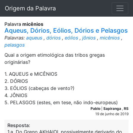
Origem da Palavra
Palavra
micênios
Aqueus, Dórios, Eólios, Dórios e Pelasgos
Palavras:
aqueus
,
dórios
,
eólios
,
jônios
,
micênios
,
pelasgos
Qual a origem etimológica das tribos gregas
originárias?
1. AQUEUS e MICÊNIOS
2. DÓRIOS
3. EÓLIOS (cabeças de vento?)
4. JÔNIOS
5. PELASGOS (estes, em tese, não indo-europeus)
Pablo
|
Sapiranga
,
RS
19 de junho de 2019
Resposta:
1.a. Do Grego AKHAIOI, possivelmente derivado do