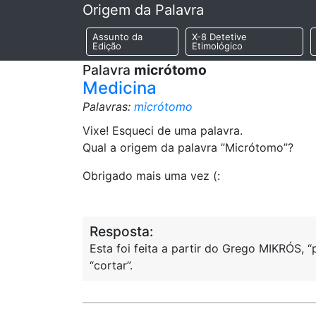
Origem da Palavra
Assunto da
X-8 Detetive
Edição
Etimológico
Palavra
micrótomo
Medicina
Palavras:
micrótomo
Vixe! Esqueci de uma palavra.
Qual a origem da palavra ”Micrótomo”?
Obrigado mais uma vez (:
Resposta:
Esta foi feita a partir do Grego MIKRÓS,
“cortar”.