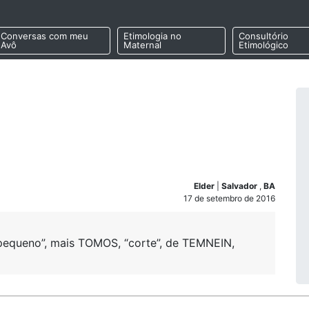
Conversas com meu
Etimologia no
Consultório
Avô
Maternal
Etimológico
Elder
|
Salvador
,
BA
17 de setembro de 2016
 “pequeno”, mais TOMOS, “corte”, de TEMNEIN,