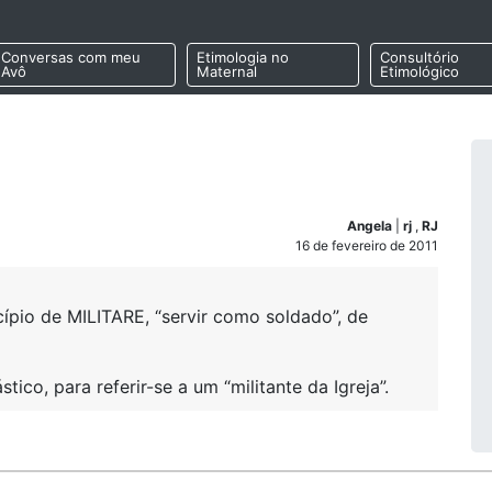
Conversas com meu
Etimologia no
Consultório
Avô
Maternal
Etimológico
Angela
|
rj
,
RJ
16 de fevereiro de 2011
ípio de MILITARE, “servir como soldado”, de
tico, para referir-se a um “militante da Igreja”.