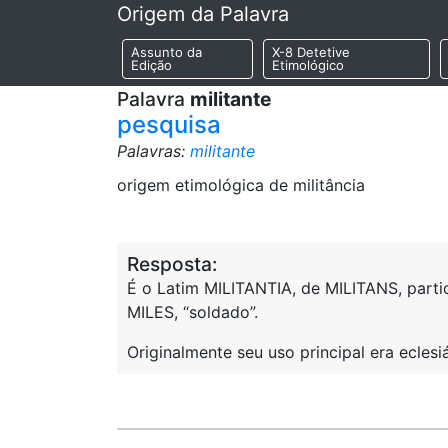
Origem da Palavra
Assunto da
X-8 Detetive
Edição
Etimológico
Palavra
militante
pesquisa
Palavras:
militante
origem etimológica de militância
Resposta:
É o Latim MILITANTIA, de MILITANS, partic
MILES, “soldado”.
Originalmente seu uso principal era eclesiás