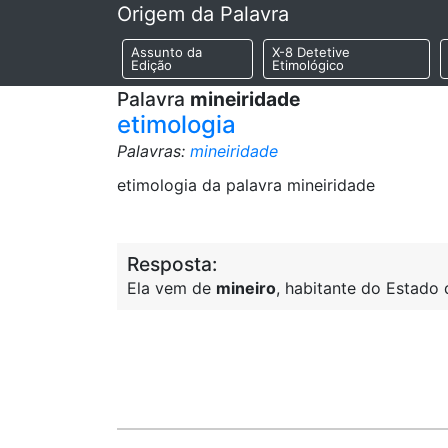
Origem da Palavra
Assunto da
X-8 Detetive
Edição
Etimológico
Palavra
mineiridade
etimologia
Palavras:
mineiridade
etimologia da palavra mineiridade
Resposta:
Ela vem de
mineiro
, habitante do Estado 