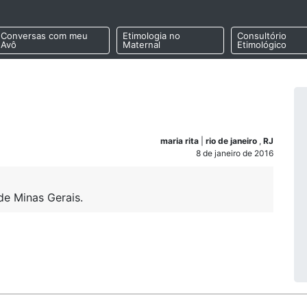
Conversas com meu
Etimologia no
Consultório
Avô
Maternal
Etimológico
maria rita
|
rio de janeiro
,
RJ
8 de janeiro de 2016
de Minas Gerais.