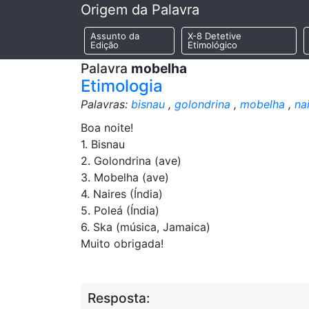
Origem da Palavra
Assunto da
X-8 Detetive
Edição
Etimológico
Palavra
mobelha
Etimologia
Palavras:
bisnau
,
golondrina
,
mobelha
,
na
Boa noite!
1. Bisnau
2. Golondrina (ave)
3. Mobelha (ave)
4. Naires (Índia)
5. Poleá (Índia)
6. Ska (música, Jamaica)
Muito obrigada!
Resposta: