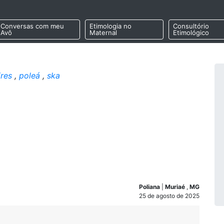
Conversas com meu
Etimologia no
Consultório
Avô
Maternal
Etimológico
ires
,
poleá
,
ska
Poliana
|
Muriaé
,
MG
25 de agosto de 2025