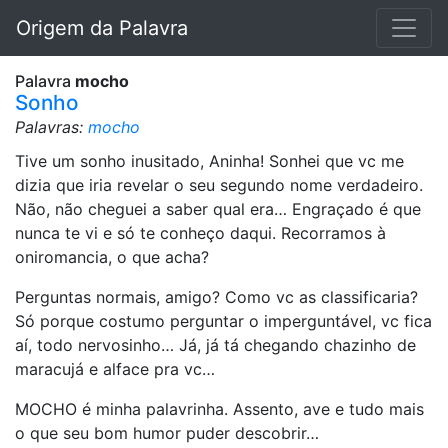
Origem da Palavra
Palavra
mocho
Sonho
Palavras:
mocho
Tive um sonho inusitado, Aninha! Sonhei que vc me
dizia que iria revelar o seu segundo nome verdadeiro.
Não, não cheguei a saber qual era… Engraçado é que
nunca te vi e só te conheço daqui. Recorramos à
oniromancia, o que acha?
Perguntas normais, amigo? Como vc as classificaria?
Só porque costumo perguntar o imperguntável, vc fica
aí, todo nervosinho… Já, já tá chegando chazinho de
maracujá e alface pra vc…
MOCHO é minha palavrinha. Assento, ave e tudo mais
o que seu bom humor puder descobrir…