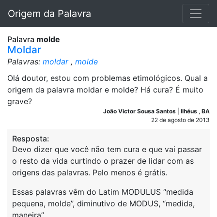
Origem da Palavra
Palavra
molde
Moldar
Palavras:
moldar
,
molde
Olá doutor, estou com problemas etimológicos. Qual a
origem da palavra moldar e molde? Há cura? É muito
grave?
João Victor Sousa Santos
|
Ilhéus
,
BA
22 de agosto de 2013
Resposta:
Devo dizer que você não tem cura e que vai passar
o resto da vida curtindo o prazer de lidar com as
origens das palavras. Pelo menos é grátis.
Essas palavras vêm do Latim MODULUS “medida
pequena, molde”, diminutivo de MODUS, “medida,
maneira”.