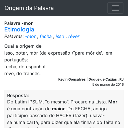
Origem da Palavra
Palavra
-mor
Etimologia
Palavras:
-mor
,
fecha
,
isso
,
rêver
Qual a origem de
isso, botar, mór (da expressão \”para mór de\” em
português;
fecha, do espanhol;
rêve, do francês;
Kevin Gonçalves
|
Duque de Caxias
,
RJ
9 de março de 2016
Resposta:
Do Latim IPSUM, “o mesmo”. Procure na Lista.
Mor
é uma contração de
maior
. Do FECHA, antigo
particípio passado de HACER (fazer); usava-
se numa carta, para dizer que ela tinha sido feita no