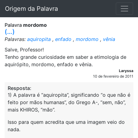
Origem da Palavra
Palavra
mordomo
(…)
Palavras:
aquiropita
,
enfado
,
mordomo
,
vênia
Salve, Professor!
Tenho grande curiosidade em saber a etimologia de
aquirópito, mordomo, enfado e vênia.
Laryssa
10 de fevereiro de 2011
Resposta:
1) A palavra é “aquiropita”, significando “o que não é
feito por mãos humanas”, do Grego A-, “sem, não”,
mais KHIROS, “mão”.
Isso para quem acredita que uma imagem veio do
nada.