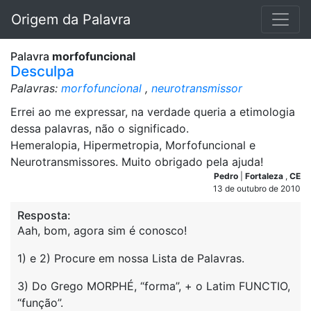
Origem da Palavra
Palavra
morfofuncional
Desculpa
Palavras:
morfofuncional
,
neurotransmissor
Errei ao me expressar, na verdade queria a etimologia
dessa palavras, não o significado.
Hemeralopia, Hipermetropia, Morfofuncional e
Neurotransmissores. Muito obrigado pela ajuda!
Pedro
|
Fortaleza
,
CE
13 de outubro de 2010
Resposta:
Aah, bom, agora sim é conosco!
1) e 2) Procure em nossa Lista de Palavras.
3) Do Grego MORPHÉ, “forma”, + o Latim FUNCTIO,
“função”.