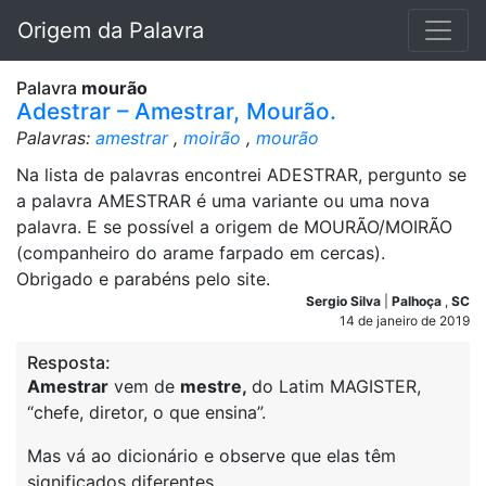
Origem da Palavra
Palavra
mourão
Adestrar – Amestrar, Mourão.
Palavras:
amestrar
,
moirão
,
mourão
Na lista de palavras encontrei ADESTRAR, pergunto se
a palavra AMESTRAR é uma variante ou uma nova
palavra. E se possível a origem de MOURÃO/MOIRÃO
(companheiro do arame farpado em cercas).
Obrigado e parabéns pelo site.
Sergio Silva
|
Palhoça
,
SC
14 de janeiro de 2019
Resposta:
Amestrar
vem de
mestre
,
do Latim MAGISTER,
“chefe, diretor, o que ensina”.
Mas vá ao dicionário e observe que elas têm
significados diferentes.