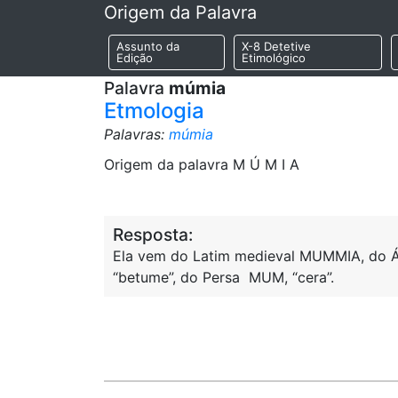
Origem da Palavra
Assunto da
X-8 Detetive
Edição
Etimológico
Palavra
múmia
Etmologia
Palavras:
múmia
Origem da palavra M Ú M I A
Resposta:
Ela vem do Latim medieval MUMMIA, do Á
“betume”, do Persa MUM, “cera”.