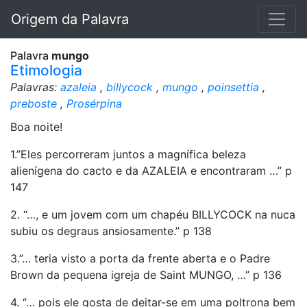
Origem da Palavra
Palavra
mungo
Etimologia
Palavras:
azaleia
,
billycock
,
mungo
,
poinsettia
,
preboste
,
Prosérpina
Boa noite!
1.”Eles percorreram juntos a magnífica beleza
alienígena do cacto e da AZALEIA e encontraram …” p
147
2. “…, e um jovem com um chapéu BILLYCOCK na nuca
subiu os degraus ansiosamente.” p 138
3.”… teria visto a porta da frente aberta e o Padre
Brown da pequena igreja de Saint MUNGO, …” p 136
4. “… pois ele gosta de deitar-se em uma poltrona bem