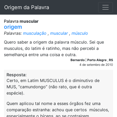
Origem da Palavra
Palavra
muscular
origem
Palavras:
musculação
,
muscular
,
músculo
Quero saber a origem da palavra músculo. Sei que
musculos, do latim é ratinho, mas não percebi a
semelhança entre uma coisa e outra.
Bernardo
|
Porto Alegre
,
RS
4 de setembro de 2010
Resposta:
Certo, em Latim MUSCULUS é o diminutivo de
MUS, “camundongo” (não rato, que é outra
espécie).
Quem aplicou tal nome a esses órgãos fez uma
comparação estranha: achou que certos músculos,
especialmente o bíceps, ao se contrairem,